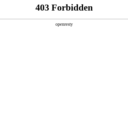
企业业务
个人业务
了解我们
投资者
能源科技
EN
Global
聚焦零碳综合能源服务
项目咨询
下简称 “z6mg·人生就是博能源”）成立于 2009 年 8 月